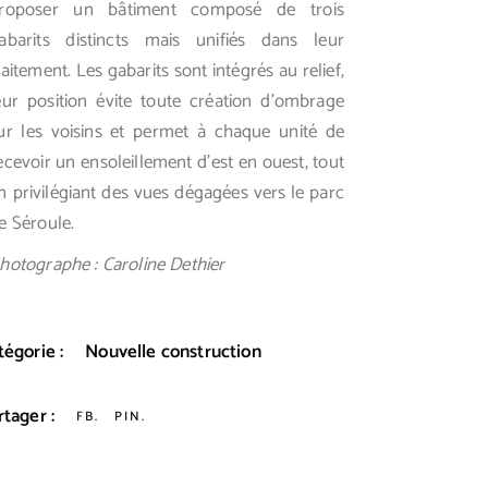
roposer un bâtiment composé de trois
abarits distincts mais unifiés dans leur
raitement. Les gabarits sont intégrés au relief,
eur position évite toute création d’ombrage
ur les voisins et permet à chaque unité de
ecevoir un ensoleillement d’est en ouest, tout
n privilégiant des vues dégagées vers le parc
e Séroule.
hotographe : Caroline Dethier
tégorie :
Nouvelle construction
rtager :
FB
PIN