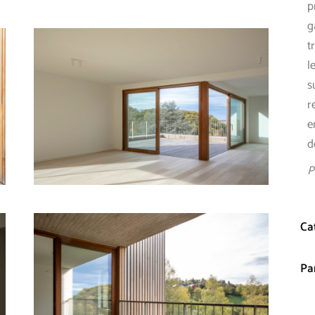
p
g
t
l
s
r
e
d
P
Ca
Pa