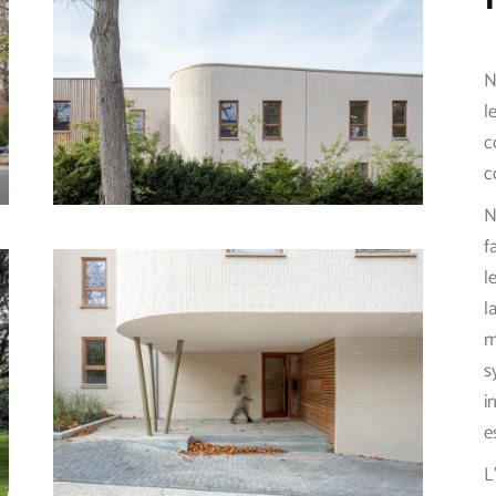
N
l
c
c
N
f
l
l
m
s
i
e
L