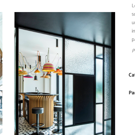
L
s
u
i
p
P
Ca
Pa