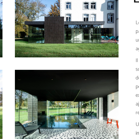
L
p
u
a
I
s
d
p
e
a
r
U
i