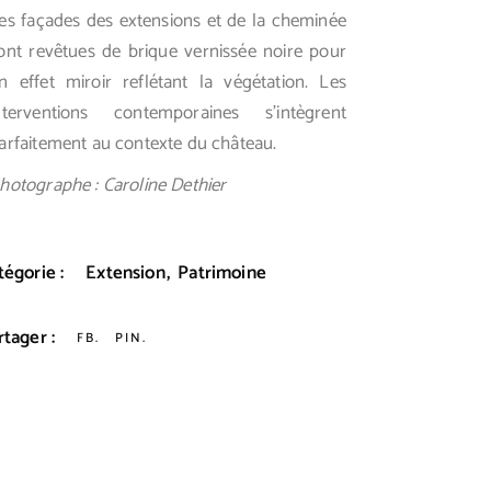
es façades des extensions et de la cheminée
ont revêtues de brique vernissée noire pour
n effet miroir reflétant la végétation. Les
nterventions contemporaines s’intègrent
arfaitement au contexte du château.
hotographe : Caroline Dethier
tégorie :
Extension
Patrimoine
rtager :
FB
PIN